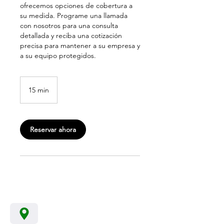
ofrecemos opciones de cobertura a
su medida. Programe una llamada
con nosotros para una consulta
detallada y reciba una cotización
precisa para mantener a su empresa y
a su equipo protegidos.
15 min
1
5
m
Reservar ahora
i
n